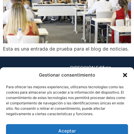
Esta es una entrada de prueba para el blog de noticias.
DIRECCIÓN Edificio
Espaitec 1, Universitat
Gestionar consentimiento
Jaume I – Av. Vicent Sos
Para ofrecer las mejores experiencias, utilizamos tecnologías como las
Baynat, s/n
cookies para almacenar y/o acceder a la información del dispositivo. El
12071 Castellón de la
consentimiento de estas tecnologías nos permitirá procesar datos como
Plana, España
el comportamiento de navegación o las identificaciones únicas en este
sitio. No consentir o retirar el consentimiento, puede afectar
TEL.
negativamente a ciertas características y funciones.
(+34) 964 38 73 33
EMAIL
Aceptar