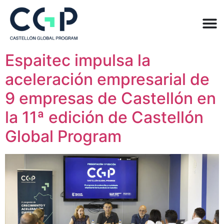
Espaitec impulsa la
aceleración empresarial de
9 empresas de Castellón en
la 11ª edición de Castellón
Global Program