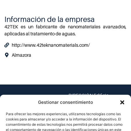
Información de la empresa
42TEK es un fabricante de nanomateriales avanzados,
aplicadas al tratamiento de aguas.
http://www.42teknanomaterials.com/
Almazora
DIRECCIÓN Edificio
Espaitec 1, Universitat
Gestionar consentimiento
Jaume I – Av. Vicent Sos
Para ofrecer las mejores experiencias, utilizamos tecnologías como las
Baynat, s/n
cookies para almacenar y/o acceder a la información del dispositivo. El
12071 Castellón de la
consentimiento de estas tecnologías nos permitirá procesar datos como
Plana, España
el comportamiento de navegación o las identificaciones únicas en este