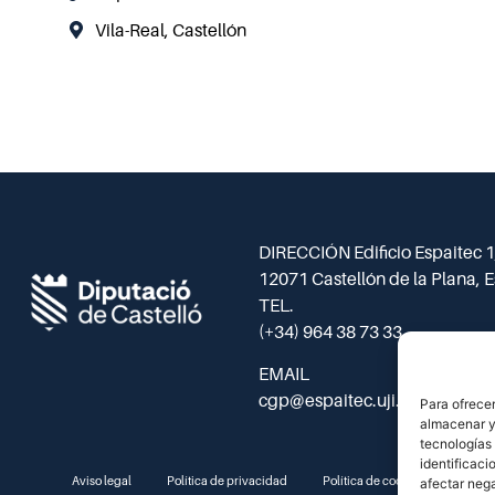
Vila-Real, Castellón
DIRECCIÓN Edificio Espaitec 1,
12071 Castellón de la Plana, 
TEL.
(+34) 964 38 73 33
EMAIL
cgp@espaitec.uji.es
Para ofrecer
almacenar y/
tecnologías
identificaci
Aviso legal
Política de privacidad
Política de cookies
afectar nega