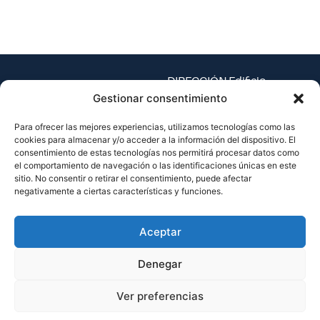
DIRECCIÓN Edificio
Espaitec 1, Universitat
Gestionar consentimiento
Jaume I – Av. Vicent Sos
Para ofrecer las mejores experiencias, utilizamos tecnologías como las
Baynat, s/n
cookies para almacenar y/o acceder a la información del dispositivo. El
12071 Castellón de la
consentimiento de estas tecnologías nos permitirá procesar datos como
Plana, España
el comportamiento de navegación o las identificaciones únicas en este
sitio. No consentir o retirar el consentimiento, puede afectar
TEL.
negativamente a ciertas características y funciones.
(+34) 964 38 73 33
EMAIL
Aceptar
cgp@espaitec.uji.es
Denegar
Ver preferencias