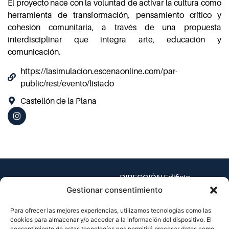
El proyecto nace con la voluntad de activar la cultura como
herramienta de transformación, pensamiento crítico y
cohesión comunitaria, a través de una propuesta
interdisciplinar que integra arte, educación y
comunicación.
https://lasimulacion.escenaonline.com/par-
public/rest/evento/listado
Castellón de la Plana
DIRECCIÓN Edificio
Espaitec 1, Universitat
Gestionar consentimiento
Jaume I – Av. Vicent Sos
Para ofrecer las mejores experiencias, utilizamos tecnologías como las
Baynat, s/n
cookies para almacenar y/o acceder a la información del dispositivo. El
12071 Castellón de la
consentimiento de estas tecnologías nos permitirá procesar datos como