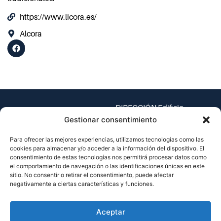
https://www.licora.es/
Alcora
DIRECCIÓN Edificio
Espaitec 1, Universitat
Gestionar consentimiento
Jaume I – Av. Vicent Sos
Para ofrecer las mejores experiencias, utilizamos tecnologías como las
Baynat, s/n
cookies para almacenar y/o acceder a la información del dispositivo. El
12071 Castellón de la
consentimiento de estas tecnologías nos permitirá procesar datos como
Plana, España
el comportamiento de navegación o las identificaciones únicas en este
sitio. No consentir o retirar el consentimiento, puede afectar
TEL.
negativamente a ciertas características y funciones.
(+34) 964 38 73 33
EMAIL
Aceptar