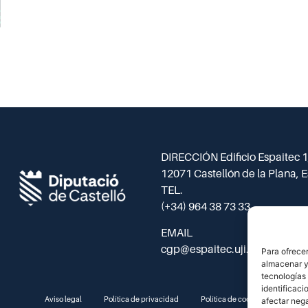
DIRECCIÓN Edificio Espaitec 1,
12071 Castellón de la Plana, 
TEL.
(+34) 964 38 73 33
EMAIL
cgp@espaitec.uji.es
Para ofrecer
almacenar y/
tecnologías
identificaci
Aviso legal
Política de privacidad
Política de cookies
afectar nega