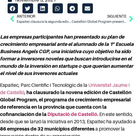
ANTERIOR
SIGUIENTE
Espaitec clausura la segunda edición de Innovatossals con la participación de Microsoft, Telefónica, Iberdrola y PlayStation
Castellón Global Program presenta su décima edición y abre inscripciones del 4 de abril al 9 de mayo
Las empresas participantes han presentado su plan de
crecimiento empresarial ante el alumnado de la 1ª Escuela
Business Angels CGP, una iniciativa cuyo objetivo ha sido
formar a inversores noveles que buscan introducirse en el
mundo de la inversión en startups o que querían aumentar
el nivel de sus inversores actuales
Espaitec, Parc Científic i Tecnològic de la
Universitat Jaume I
de Castelló
,
ha clausurado la novena edición de Castellón
Global Program, el programa de crecimiento empresarial
de referencia en la provincia que cuenta con la
cofinanciación de la
Diputació de Castelló.
En este sentido,
desde que se lanzó la iniciativa en 2013, Espaitec ha ayudado a
86 empresas de 32 municipios diferentes
a promover la
innovación dentro de su organización.