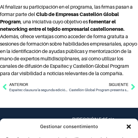
Al finalizar su participación en el programa, las firmas pasan a
formar parte del
Club de Empresas Castellón Global
Program
, una iniciativa cuyo objetivo es
fomentar el
networking entre el tejido empresarial castellonense.
Además, ofrece ventajas como acceder de forma gratuita a
sesiones de formación sobre habilidades empresariales, apoyo
en la identificación de ayudas públicas y mentorización de la
mano de expertos multidisciplinares, así como utilizar los
canales de difusión de Espaitec y Castellón Global Program
para dar visibilidad a noticias relevantes de la compañía.
ANTERIOR
SIGUIENTE
Espaitec clausura la segunda edición de Innovatossals con la participación de Microsoft, Telefónica, Iberdrola y PlayStation
Castellón Global Program presenta su décima edición y abre inscripciones del 4 de abril al 9 de mayo
DIRECCIÓN Edificio
Espaitec 1, Universitat
Gestionar consentimiento
Jaume I – Av. Vicent Sos