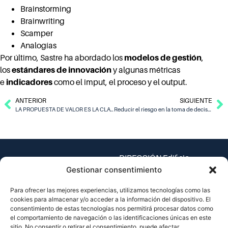
Brainstorming
Brainwriting
Scamper
Analogías
Por último, Sastre ha abordado los
modelos de gestión
,
los
estándares de innovación
y algunas métricas
e
indicadores
como el imput, el proceso y el output.
ANTERIOR
SIGUIENTE
LA PROPUESTA DE VALOR ES LA CLAVE PARA VENDER
Reducir el riesgo en la toma de decisiones a través de la Vigilancia Tecnológica
DIRECCIÓN Edificio
Espaitec 1, Universitat
Gestionar consentimiento
Jaume I – Av. Vicent Sos
Para ofrecer las mejores experiencias, utilizamos tecnologías como las
Baynat, s/n
cookies para almacenar y/o acceder a la información del dispositivo. El
12071 Castellón de la
consentimiento de estas tecnologías nos permitirá procesar datos como
Plana, España
el comportamiento de navegación o las identificaciones únicas en este
sitio. No consentir o retirar el consentimiento, puede afectar