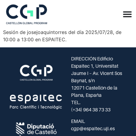
Sesión de josejoaquintorres del día 2025/07/28, de
10:00 a 13:00 en ESPAITEC.
DIRECCIÓN Edificio
Espaitec 1, Universitat
Jaume I – Av. Vicent Sos
Baynat, s/n
12071 Castellón de la
Plana, España
TEL.
(+34) 964 38 73 33
EMAIL
cgp@espaitec.uji.es