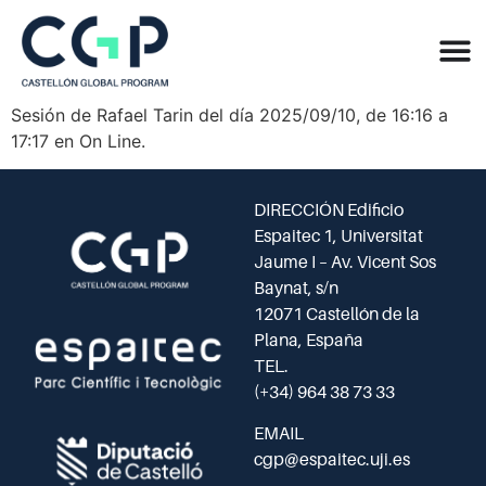
Sesión de Rafael Tarin del día 2025/09/10, de 16:16 a
17:17 en On Line.
DIRECCIÓN Edificio
Espaitec 1, Universitat
Jaume I – Av. Vicent Sos
Baynat, s/n
12071 Castellón de la
Plana, España
TEL.
(+34) 964 38 73 33
EMAIL
cgp@espaitec.uji.es