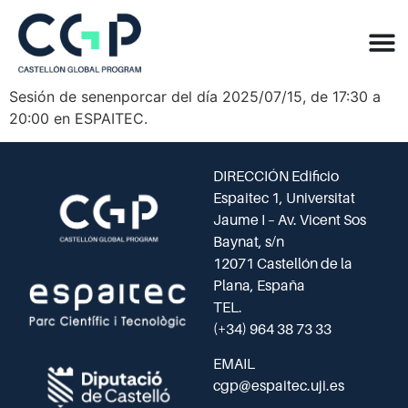
Sesión de senenporcar del día 2025/07/15, de 17:30 a
20:00 en ESPAITEC.
DIRECCIÓN Edificio
Espaitec 1, Universitat
Jaume I – Av. Vicent Sos
Baynat, s/n
12071 Castellón de la
Plana, España
TEL.
(+34) 964 38 73 33
EMAIL
cgp@espaitec.uji.es