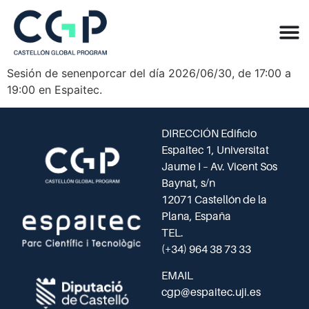
Sesión de senenporcar del día 2026/06/30, de 17:00 a
19:00 en Espaitec.
DIRECCIÓN Edificio
Espaitec 1, Universitat
Jaume I – Av. Vicent Sos
Baynat, s/n
12071 Castellón de la
Plana, España
TEL.
(+34) 964 38 73 33
EMAIL
cgp@espaitec.uji.es