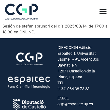
Sesión de stefaniabrunori del día 2025/08/14, de 17:00 a
18:30 en ONLINE.
DIRECCIÓN Edificio
Espaitec 1, Universitat
Jaume I – Av. Vicent Sos
Baynat, s/n
12071 Castellón de la
Plana, España
TEL.
(+34) 964 38 73 33
EMAIL
cgp@espaitec.uji.es