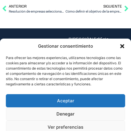
ANTERIOR
SIGUIENTE
Resolución de empresas seleccionadas para participar en Castellón Global Program 2022
Cómo definir el objetivo de la empresa y el roadmap estratégico, tema central del módulo «Estrategia Empresarial»
DIRECCIÓN Edificio
Espaitec 1, Universitat
Gestionar consentimiento
Jaume I – Av. Vicent Sos
Para ofrecer las mejores experiencias, utilizamos tecnologías como las
Baynat, s/n
cookies para almacenar y/o acceder a la información del dispositivo. El
12071 Castellón de la
consentimiento de estas tecnologías nos permitirá procesar datos como
Plana, España
el comportamiento de navegación o las identificaciones únicas en este
sitio. No consentir o retirar el consentimiento, puede afectar
TEL.
negativamente a ciertas características y funciones.
(+34) 964 38 73 33
EMAIL
Aceptar
cgp@espaitec.uji.es
Denegar
Ver preferencias