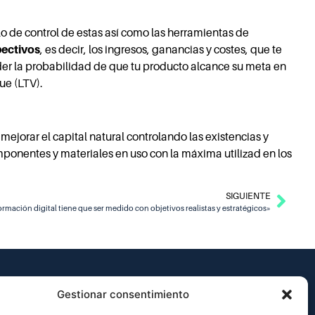
o de control de estas así como las herramientas de
pectivos
, es decir, los ingresos, ganancias y costes, que te
r la probabilidad de que tu producto alcance su meta en
ue (LTV).
 mejorar el capital natural controlando las existencias y
omponentes y materiales en uso con la máxima utilizad en los
SIGUIENTE
ormación digital tiene que ser medido con objetivos realistas y estratégicos»
Gestionar consentimiento
 Universitat Jaume I – Av. Vicent Sos Baynat, s/n