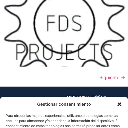
Siguiente
→
DIRECCIÓN Edificio
Espaitec 1, Universitat
Gestionar consentimiento
Jaume I – Av. Vicent Sos
Para ofrecer las mejores experiencias, utilizamos tecnologías como las
Baynat, s/n
cookies para almacenar y/o acceder a la información del dispositivo. El
12071 Castellón de la
consentimiento de estas tecnologías nos permitirá procesar datos como